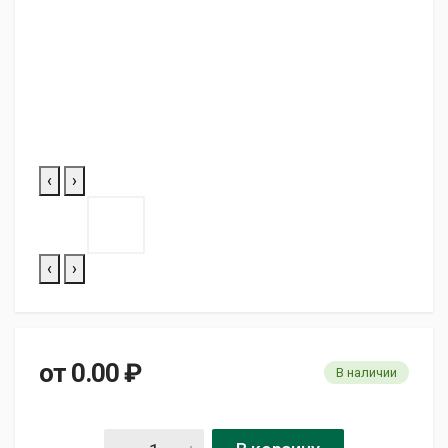
‹
›
‹
›
от 0.00 ₽
В наличии