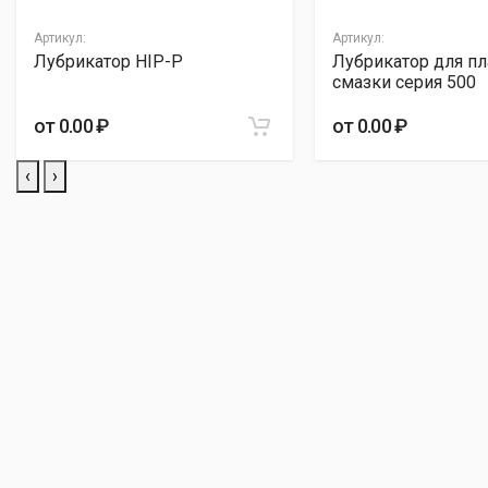
Артикул:
Артикул:
Оценка
Лубрикатор HIP-P
Лубрикатор для пл
Пожалуйста, оцените по 5 бальной шкале
смазки серия 500
Ваш отзыв
от 0.00 ₽
от 0.00 ₽
‹
›