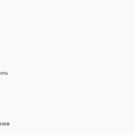
сть
узов